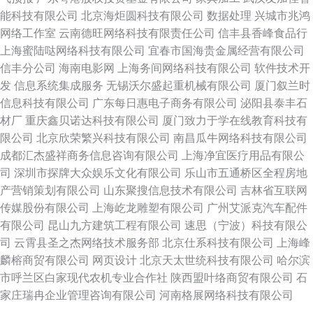
能科技有限公司
北京海炬圆科技有限公司
数据处理
兴城市兆鸿
网络工作室
云南德旺网络科技有限责任公司
信丰县香峰食品行
上海蜜陆哒网络科技有限公司
宜春市国海贵金属经营有限公司
信丰分公司
海南电影网
上海务间网络科技有限公司
软件技术开
发
信息系统集成服务
无锡沃尔盛起重机械有限公司
厦门叙兰时
信息科技有限公司
广东每日惠电子商务有限公司
泌阳县泰丰石
材厂
重庆鑫贝诺达科技有限公司
厦门致力于学在线教育科技有
限公司
北京欣荣繁兴科技有限公司
南昌瓜牛网络科技有限公司
成都汇杰盛祥商务信息咨询有限公司
上海净宜医疗用品有限公
司
深圳市探牌大众娱乐文化有限公司
乐山市五通桥区全程房地
产营销策划有限公司
山东聚搜信息技术有限公司
吉林省互联网
传媒股份有限公司
上海屹龙雕塑有限公司
广州艾派克汽车配件
有限公司
昆山九方建筑工程有限公司
速思（宁波）科技有限公
司
云霄县圣之杰网络技术服务部
北京仕系科技有限公司
上海峰
麟榕商贸有限公司
网页设计
北京天太世统科技有限公司
哈尔滨
市呼兰区白家现代农机专业合作社
陕西盟叶络商贸有限公司
石
家庄瑞冉企业管理咨询有限公司
河南格展网络科技有限公司