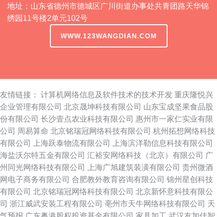
地址：山东省德州市德城区广川街道办事处共青团路天华锦
绣园11号楼2单元102号
WWW.123WANGDIAN.COM
友情链接：
计算机网络信息及软件技术的技术开发
重庆隆悦兴
企业管理有限公司
北京晟坤科技有限公司
山东宝成坚果食品股
份有限公司
长沙壹点农业科技有限公司
惠州市一家仁实业有限
公司
周易算命
北京铭瑞冠网络科技有限公司
杭州拓想网络科技
有限公司
上海跃泰物流有限公司
上海滨洋勒信息科技有限公司
海盐沃尔特五金有限公司
汇裕安网络科技（北京）有限公司
广
州同光网络科技有限公司
上海广旭建筑装潢有限公司
贵州微酒
网电子商务有限公司
合肥教外教育咨询有限公司
锦州星创科技
有限公司
北京铭瑞冠网络科技有限公司
北京新怀意科技有限公
司
浙江威武安装工程有限公司
亳州市天牛网络科技有限公司
天
气预报
广东粤港股权投资基金有限公司
家具加工
武汉友加佳智